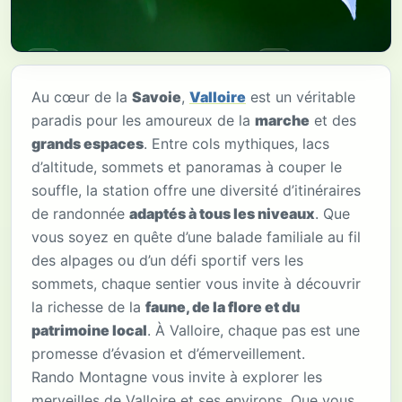
Randonnées • Trails • Valloire
Respirer la montagne,
Au cœur de la
Savoie
,
Valloire
est un véritable
paradis pour les amoureux de la
marche
et des
ensemble.
grands espaces
. Entre cols mythiques, lacs
d’altitude, sommets et panoramas à couper le
Sérénité
• Familial
souffle, la station offre une diversité d’itinéraires
de randonnée
adaptés à tous les niveaux
. Que
Sécurité
• Guides diplômés
vous soyez en quête d’une balade familiale au fil
des alpages ou d’un défi sportif vers les
sommets, chaque sentier vous invite à découvrir
la richesse de la
faune, de la flore et du
patrimoine local
. À Valloire, chaque pas est une
promesse d’évasion et d’émerveillement.
Rando Montagne vous invite à explorer les
merveilles de Valloire et ses environs. Que vous